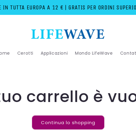
 IN TUTTA EUROPA A 12 € | GRATIS PER ORDINI SUPERI
ome
Cerotti
Applicazioni
Mondo LifeWave
Contat
 tuo carrello è vu
Continua lo shopping