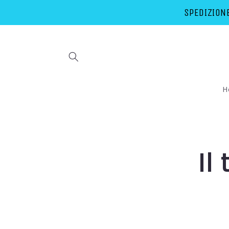
Vai
direttamente
SPEDIZIONE
ai contenuti
H
Il