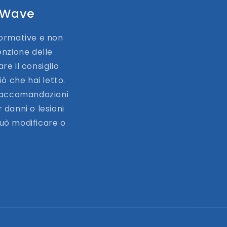
feWave
normative e non
enzione delle
re il consiglio
ò che hai letto.
 raccomandazioni
 danni o lesioni
può modificare o